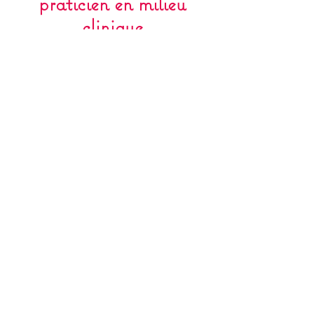
praticien
en milieu
clinique
Témoignage de Jean-Philippe
Francq, ostéopathe utilisateur du
Chromassonic Système
. Il
commente des
tests
qu'il a
réalisés
en milieu médical
et
l'intérêt majeur de
"
concilier les
séances de Chromassonic Système
avec les traitements allopathiques
pour conserver un fonctionnement
hormonal optimum
."