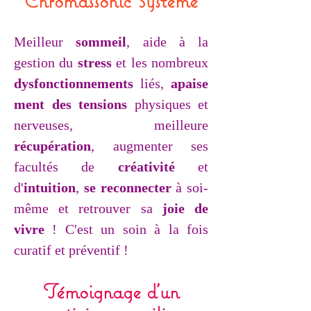
Chromass
onic Système
Meilleur
sommeil
, aide à la
gestion du
stress
et les nombreux
dysfonctionnements
liés,
apaise
ment des tensions
physiques et
nerveuses, meilleure
récupération
, augmenter ses
facultés de
créativité
et
d'
intuition
,
se r
econnecter
à soi-
même et retrouver sa
joie de
vivre
! C'est un soin à la fois
curatif et préventif !
Témoign
age d'un